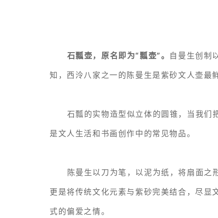
石瓢壶，原名即为“瓢壶”。
自曼生创制
知，西泠八家之一的
陈曼生
是紫砂文人壶最
石瓢的实物造型似立体的圆锥，当我们
是文人生活和书画创作中的常见物品。
陈曼生以刀为笔，以泥为纸，将扇面之
更是将传统文化元素与紫砂完美结合，尽显
式的偏爱之情。