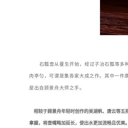
石瓢壶从曼生开始，经过子冶石瓢等多种
肉亭匀，可谓是集各家大成之作。其中一件
是出自顾景舟大师之手。
相较于顾景舟年轻时创作的
吴湖帆
、唐云等五
拿握，将壶嘴略加延长，使出水更加流畅且优美