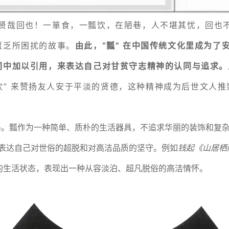
贤哉回也！
一箪食
，一瓢饮，在陋巷，人不堪其忧，回也
匮乏所困扰的故事。
由此，“瓢” 在中国传统文化里成为了安
词中加以引用，来表达自己对甘贫守志精神的认同与追求。
饮” 来赞扬友人安于平淡的贤德，这种精神成为后世文人推
格。瓢作为一种简单、质朴的生活器具，不追求华丽的装饰和复
象，表达自己对世俗的超脱和对高洁品质的坚守。例如
钱起《山居栖
的生活状态，表现出一种从容淡泊、超凡脱俗的高洁情怀。