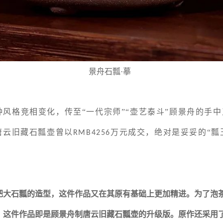
景舟石瓢·摹
风格竞相变化，传至“一代宗师”“壶艺泰斗”顾景舟的手
唐云旧藏石瓢壶曾以
万元成交，绝对是妥妥的“瓢
RMB4256
把大石瓢的造型，这件作品又在其原有基础上更加精进。为了泡
。这件作品即是顾景舟制唐云旧藏石瓢壶的升级版。原作还采用