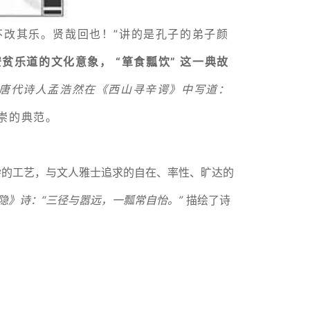
不改其乐。贤哉回也！”讲的是孔子的弟子颜
贫乐道的文化意象， “箪食瓢饮” 这一典故
唐代诗人孟浩然在《西山寻辛谔》中写道：
崇的典范。
杂的工艺，与文人雅士追求的自在、率性、旷达的
隐》诗：“三径与嚣远，一瓢常自怡。”
描绘了诗