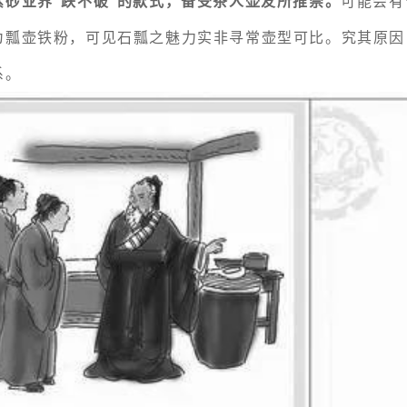
紫砂业界“跌不破”的款式，备受茶人壶友所推崇。
可能会有
为瓢壶铁粉，可见石瓢之魅力实非寻常壶型可比。究其原因
系。