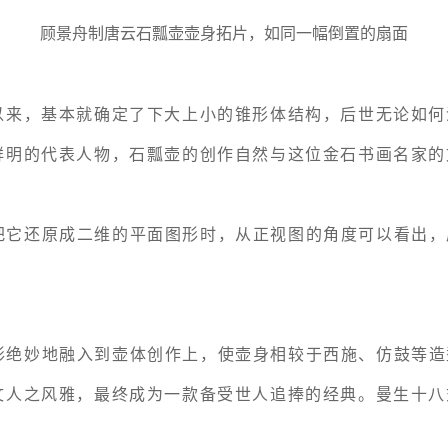
顾景舟制唐云石瓢壶壶身拓片，如同一幅倒置的扇面
以来，基本就确定了下大上小的锥形体结构，后世无论如何
鲜明的代表人物，石瓢壶的创作自然与这位金石书画名家的
把它还原成二维的平面图形时，从正视图的角度可以看出，
形绝妙地融入到壶体创作上，使壶身相较于西施、仿鼓等造
文人之风雅，最终成为一款备受世人追捧的经典。曼生十八