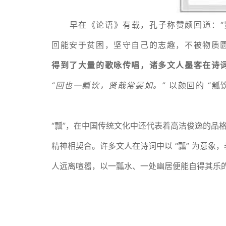
早在《论语》有载，孔子称赞颜回道：“
回能安于贫困，坚守自己的志趣，不被物质
得到了大量的歌咏传唱，诸多文人墨客在诗
“回也一瓢饮，贤哉常晏如。”
以颜回的 “瓢
“瓢”，在中国传统文化中还代表着高洁俊逸的品
精神相契合。许多文人在诗词中以 “瓢” 为意
人远离喧嚣，以一瓢水、一处幽居便能自得其乐