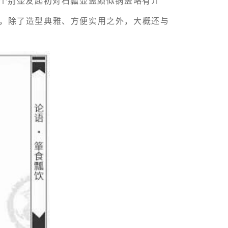
个别壶友起初对石瓢壶盖颇似锅盖略有介
，除了造型典雅、方便实用之外，大概还与