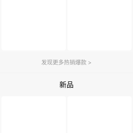
新闻与活动
>
利永新闻
紫砂汇
扫一扫
>
发现更多热销爆款 >
新品