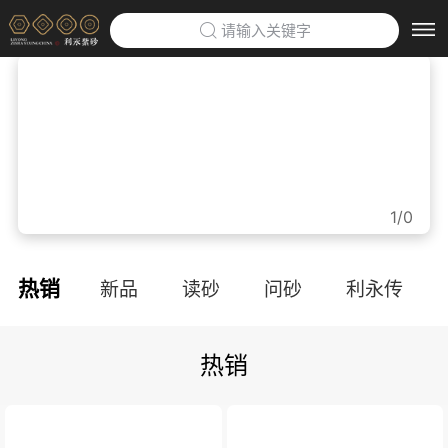
请输入关键字
首页
>
利永紫砂博物馆
>
企业定制
>
1/0
防伪云平台
>
热销
新品
读砂
问砂
利永传
关于利永
>
热销
品牌文化
利永招聘
联系我们
APP