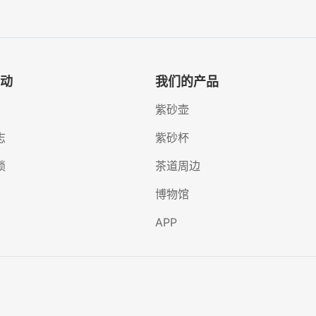
动
我们的产品
紫砂壶
志
紫砂杯
锁
茶道周边
博物馆
APP