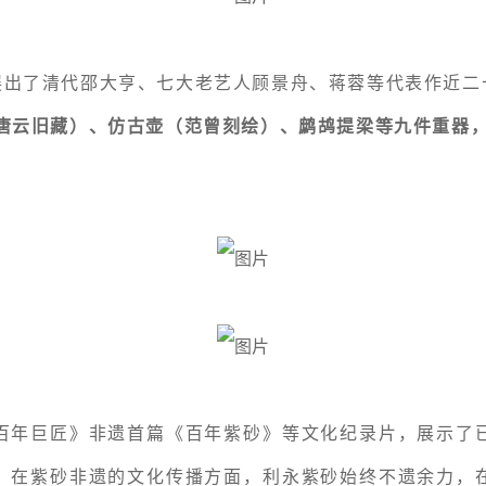
展出了清代邵大亨、七大老艺人顾景舟、蒋蓉等代表作近
（唐云旧藏）、仿古壶（范曾刻绘）、鹧鸪提梁等九件重器
百年巨匠
》非遗首篇《百年紫砂》等文化纪录片，展示了
。在紫砂非遗的文化传播方面，利永紫砂始终不遗余力，