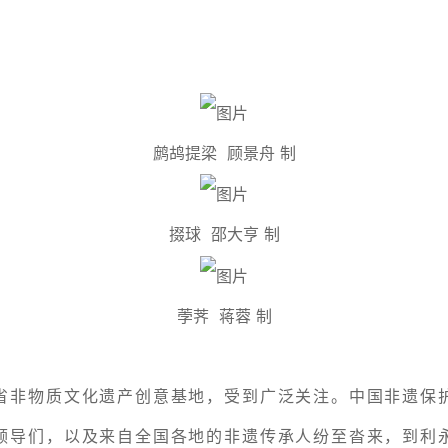
鹧鸪提梁 顾景舟 制
掇球
邵大亨 制
荸荠 蒋蓉 制
省非物质文化遗产创意基地，受到广泛关注。中国非遗保
领导们，以及来自全国各地的非遗传承人纷至沓来，到利