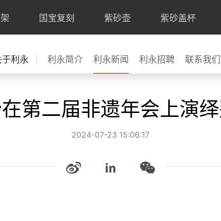
上架
国宝复刻
紫砂壶
紫砂盖杯
关于利永
利永简介
利永新闻
利永招聘
联系我们
砂在第二届非遗年会上演绎
2024-07-23 15:06:17