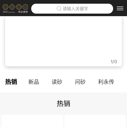
请输入关键字
首页
>
利永紫砂博物馆
>
企业定制
>
1/0
防伪云平台
>
热销
新品
读砂
问砂
利永传
关于利永
>
热销
品牌文化
利永招聘
联系我们
APP