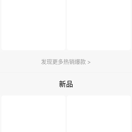
新闻与活动
>
利永新闻
紫砂汇
扫一扫
>
发现更多热销爆款 >
新品