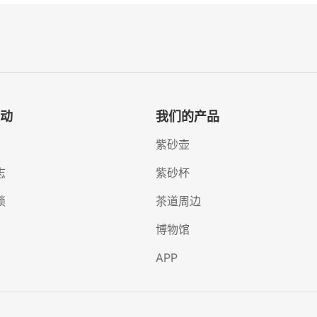
动
我们的产品
紫砂壶
志
紫砂杯
锁
茶道周边
博物馆
APP