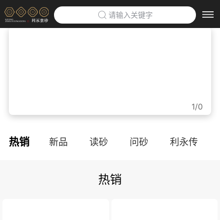
请输入关键字
首页
>
利永紫砂博物馆
>
企业定制
>
1/0
防伪云平台
>
热销
新品
读砂
问砂
利永传
关于利永
>
热销
品牌文化
利永招聘
联系我们
APP