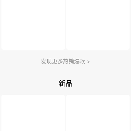
新闻与活动
>
利永新闻
紫砂汇
扫一扫
>
发现更多热销爆款 >
新品