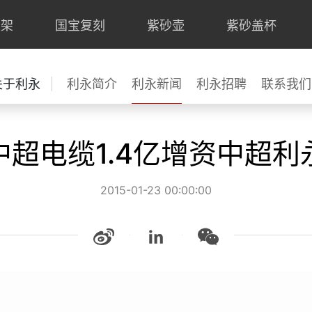
上架
国宝复刻
紫砂壶
紫砂盖杯
关于利永
利永简介
利永新闻
利永招聘
联系我们
中超电缆1.4亿增资中超利
2015-01-23 00:00:00