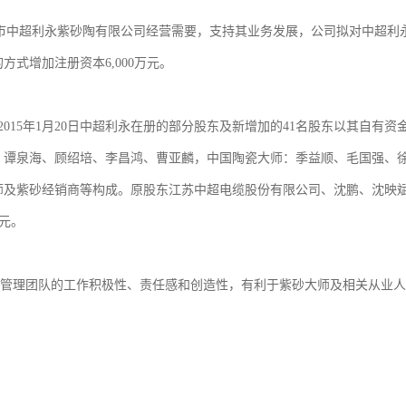
市中超利永紫砂陶有限公司经营需要，支持其业务发展，公司拟对中超利永以
式增加注册资本6,000万元。
止2015年1月20日中超利永在册的部分股东及新增加的41名股东以其自
、谭泉海、顾绍培、李昌鸿、曹亚麟，中国陶瓷大师：季益顺、毛国强、
紫砂经销商等构成。原股东江苏中超电缆股份有限公司、沈鹏、沈映斌共投入1
万元。
管理团队的工作积极性、责任感和创造性，有利于紫砂大师及相关从业人
。