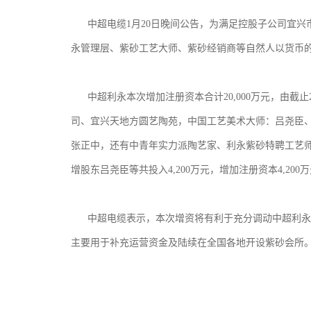
中超电缆1月20日晚间公告，为满足控股子公司宜兴
永管理层、紫砂工艺大师、紫砂经销商等自然人以货币的方
中超利永本次增加注册资本合计20,000万元，由截
司、宜兴天地方圆艺陶苑，中国工艺美术大师：吕尧臣
张正中，还有中青年实力派陶艺家、利永紫砂特聘工艺师及
增股东吕尧臣等共投入4,200万元，增加注册资本4,200
中超电缆表示，本次增资将有利于充分调动中超利永
主要用于补充运营资金及陆续在全国各地开设紫砂会所