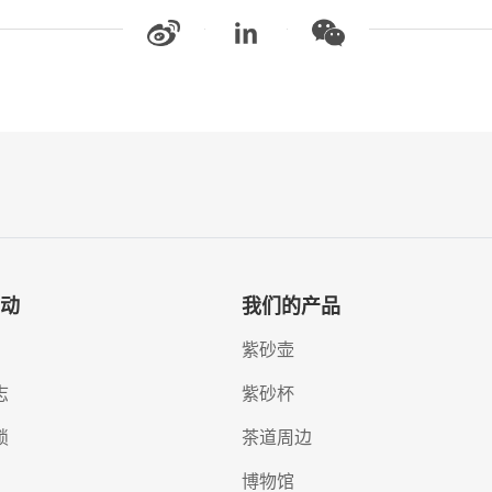
动
我们的产品
紫砂壶
志
紫砂杯
锁
茶道周边
博物馆