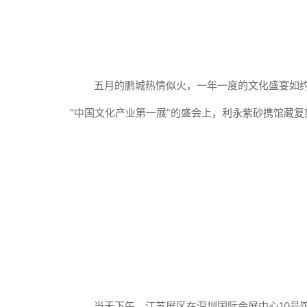
五月的鹏城热情似火，一年一度的文化盛宴如约
“中国文化产业第一展”的盛会上，利永紫砂携馆藏
当天下午，江苏展区在深圳国际会展中心10