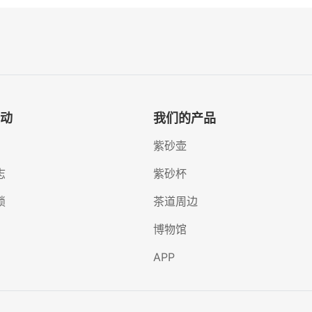
动
我们的产品
紫砂壶
志
紫砂杯
锁
茶道周边
博物馆
APP