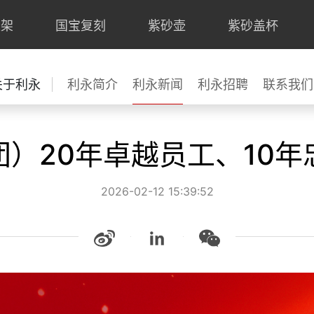
上架
国宝复刻
紫砂壶
紫砂盖杯
关于利永
利永简介
利永新闻
利永招聘
联系我们
）20年卓越员工、10年
2026-02-12 15:39:52