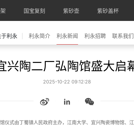
上架
国宝复刻
紫砂壶
紫砂盖杯
关于利永
利永简介
利永新闻
利永招聘
联系我们
宜兴陶二厂弘陶馆盛大启
2025-10-22 09:12:28
。开馆仪式由丁蜀镇人民政府主办，江南大学、宜兴陶瓷博物馆、