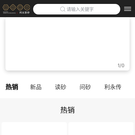
请输入关键字
首页
>
利永紫砂博物馆
>
企业定制
>
1/0
防伪云平台
>
热销
新品
读砂
问砂
利永传
关于利永
>
热销
品牌文化
利永招聘
联系我们
APP