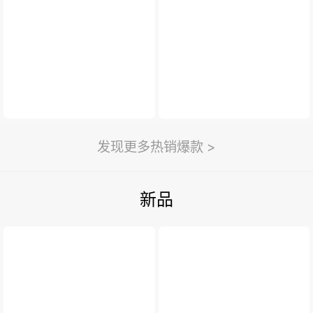
新闻与活动
>
利永新闻
紫砂汇
扫一扫
>
发现更多热销爆款 >
新品