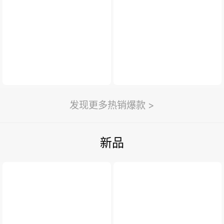
新闻与活动
>
利永新闻
紫砂汇
扫一扫
>
发现更多热销爆款 >
新品