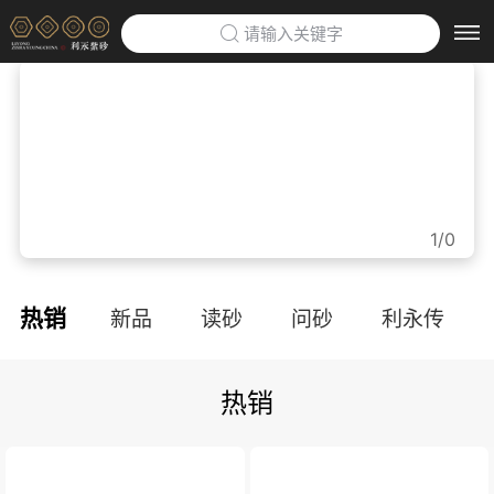
请输入关键字
首页
>
利永紫砂博物馆
>
企业定制
>
1/0
防伪云平台
>
热销
新品
读砂
问砂
利永传
关于利永
>
热销
品牌文化
利永招聘
联系我们
APP