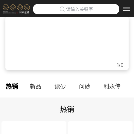
请输入关键字
首页
>
利永紫砂博物馆
>
企业定制
>
1/0
防伪云平台
>
热销
新品
读砂
问砂
利永传
关于利永
>
热销
品牌文化
利永招聘
联系我们
APP