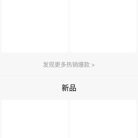
新闻与活动
>
利永新闻
紫砂汇
扫一扫
>
发现更多热销爆款 >
新品