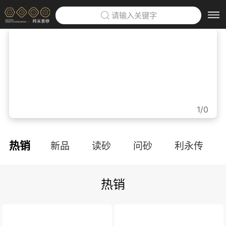
请输入关键字
首页
>
利永紫砂博物馆
>
企业定制
>
1/0
防伪云平台
>
热销
新品
读砂
问砂
利永传
关于利永
>
热销
品牌文化
利永招聘
联系我们
APP