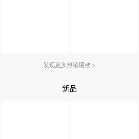
新闻与活动
>
利永新闻
紫砂汇
扫一扫
>
发现更多热销爆款 >
新品