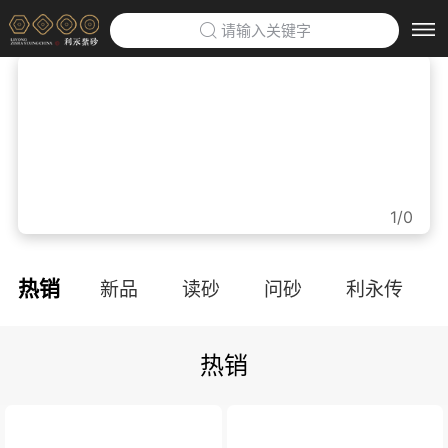
请输入关键字
首页
>
利永紫砂博物馆
>
企业定制
>
1/0
防伪云平台
>
热销
新品
读砂
问砂
利永传
关于利永
>
热销
品牌文化
利永招聘
联系我们
APP