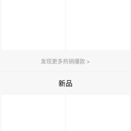
新闻与活动
>
利永新闻
紫砂汇
扫一扫
>
发现更多热销爆款 >
新品