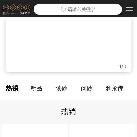
请输入关键字
首页
>
利永紫砂博物馆
>
企业定制
>
1/0
防伪云平台
>
热销
新品
读砂
问砂
利永传
关于利永
>
热销
品牌文化
利永招聘
联系我们
APP