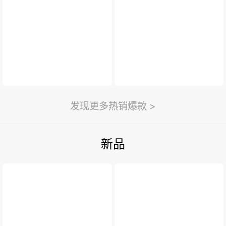
新闻与活动
>
利永新闻
紫砂汇
扫一扫
>
发现更多热销爆款 >
新品