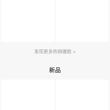
新闻与活动
>
利永新闻
紫砂汇
扫一扫
>
发现更多热销爆款 >
新品