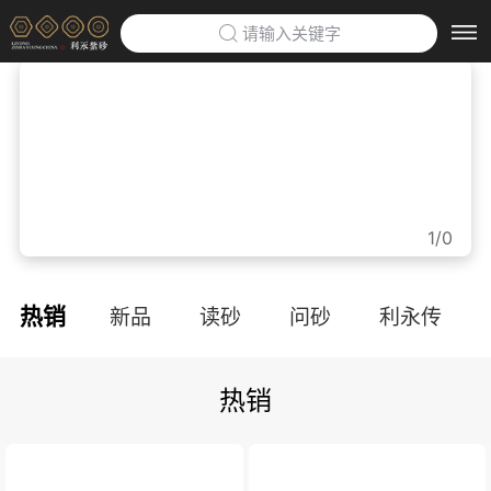
请输入关键字
首页
>
利永紫砂博物馆
>
企业定制
>
1/0
防伪云平台
>
热销
新品
读砂
问砂
利永传
关于利永
>
热销
品牌文化
利永招聘
联系我们
APP