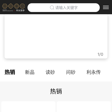
请输入关键字
首页
>
利永紫砂博物馆
>
企业定制
>
1/0
防伪云平台
>
热销
新品
读砂
问砂
利永传
关于利永
>
热销
品牌文化
利永招聘
联系我们
APP