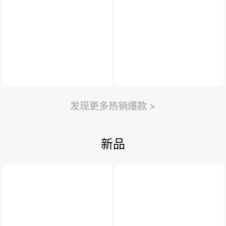
新闻与活动
>
利永新闻
紫砂汇
扫一扫
>
发现更多热销爆款 >
新品