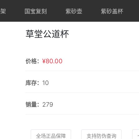
上架
国宝复刻
紫砂壶
紫砂盖杯
草堂公道杯
¥80.00
价格：
10
库存：
279
销量：
全场正品保障
支持防伪查询