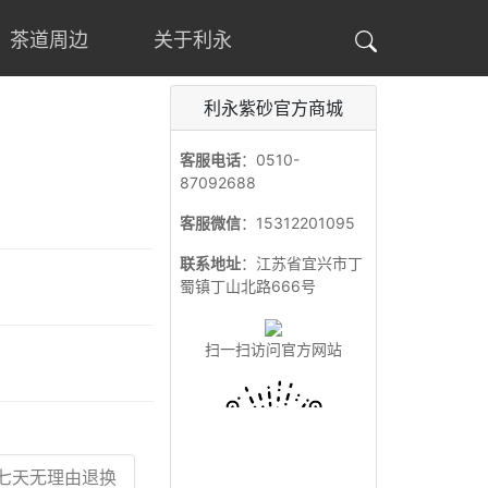
茶道周边
关于利永
利永紫砂官方商城
客服电话
：0510-
87092688
客服微信
：15312201095
联系地址
：江苏省宜兴市丁
蜀镇丁山北路666号
扫一扫访问官方网站
七天无理由退换