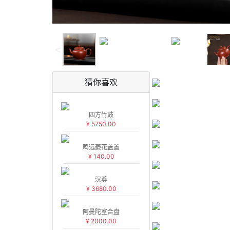
<
猜你喜欢
四方竹鼓
¥ 5750.00
鸣远菱花盖置
¥ 140.00
汉尊
¥ 3680.00
阿曼陀室合盘
¥ 2000.00