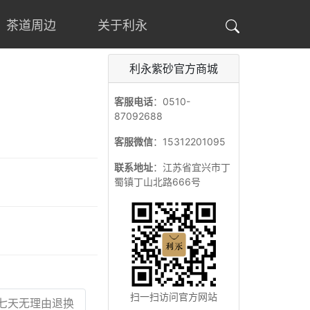
茶道周边
关于利永
利永紫砂官方商城
客服电话
：0510-
87092688
客服微信
：15312201095
联系地址
：江苏省宜兴市丁
蜀镇丁山北路666号
扫一扫访问官方网站
七天无理由退换