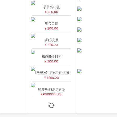
节节高升·礼
¥ 280.00
衔宝金蟾
¥ 200.00
满瓢-光版
¥ 729.00
福鼎白茶·时光
¥ 200.00
【绝版款】子冶石瓢-光版
¥ 1960.00
顾景舟-段泥供春壶
¥ 6000000.00