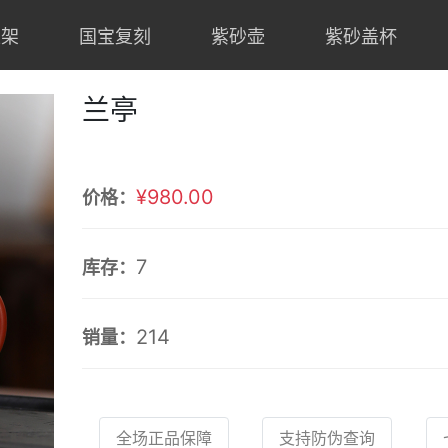
上架
国宝复刻
紫砂壶
紫砂盖杯
兰亭
¥980.00
价格：
7
库存：
214
销量：
全场正品保障
支持防伪查询