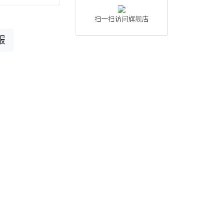
扫一扫访问旗舰店
服