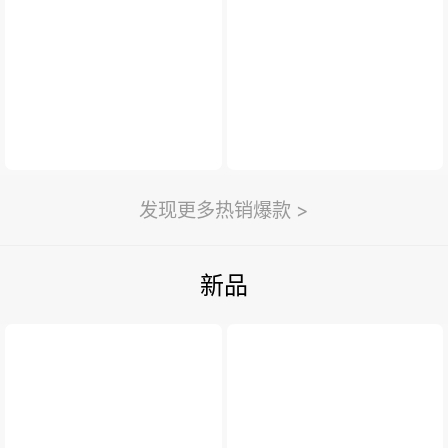
新闻与活动
>
利永新闻
紫砂汇
扫一扫
>
发现更多热销爆款 >
新品