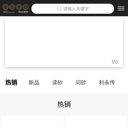
请输入关键字
首页
>
利永紫砂博物馆
>
企业定制
>
1/0
防伪云平台
>
热销
新品
读砂
问砂
利永传
关于利永
>
热销
品牌文化
利永招聘
联系我们
APP