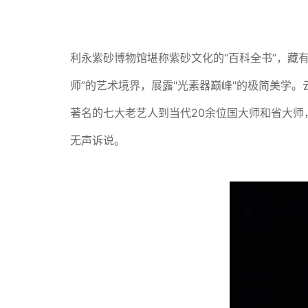
利永紫砂博物馆‌堪称紫砂文化的“百科全书”，藏
师”的艺术境界，展露"光素器巅峰"的极简美学
著名的七大老艺人到当代20余位国大师和省大师
无声诉说。