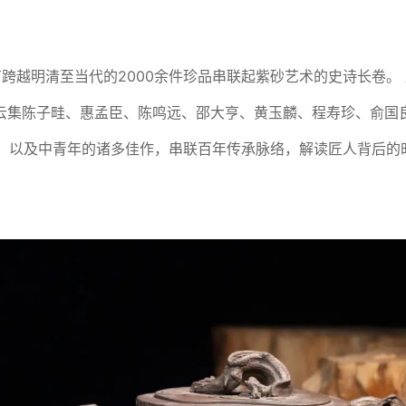
有跨越明清至当代的2000余件珍品串联起紫砂艺术的史诗长卷。
。云集陈子畦、惠孟臣、陈鸣远、邵大亨、黄玉麟、程寿珍、俞
，以及中青年的诸多佳作，‌串联百年传承脉络，解读匠人背后