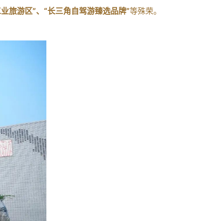
工业旅游区”、“长三角自驾游臻选品牌”
等殊荣。