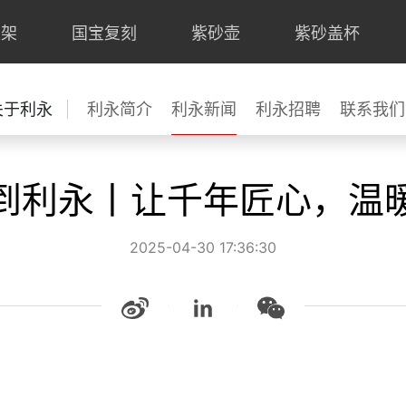
上架
国宝复刻
紫砂壶
紫砂盖杯
关于利永
利永简介
利永新闻
利永招聘
联系我们
到利永丨让千年匠心，温暖
2025-04-30 17:36:30