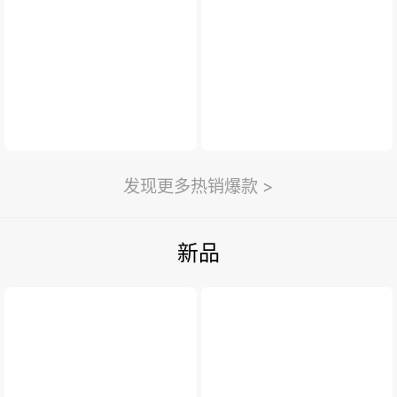
新闻与活动
>
利永新闻
紫砂汇
扫一扫
>
发现更多热销爆款 >
新品