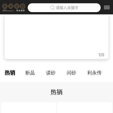
请输入关键字
首页
>
利永紫砂博物馆
>
企业定制
>
1/0
防伪云平台
>
热销
新品
读砂
问砂
利永传
关于利永
>
热销
品牌文化
利永招聘
联系我们
APP